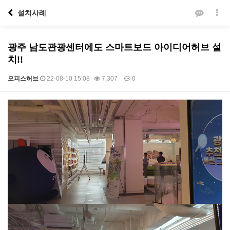
설치사례
광주 남도관광센터에도 스마트보드 아이디어허브 설
치!!
오피스허브
22-08-10 15:08
7,307
0
본문